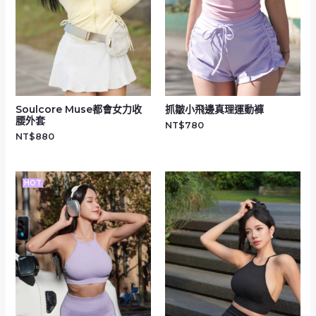
Soulcore Muse都會女力收
抓皺小飛邊真理運動褲
腰外套
NT$
780
NT$
880
HOT