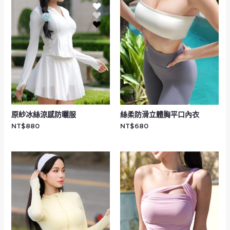
原紗冰絲涼感防曬服
絲柔防滑立體胸平口內衣
NT$
880
NT$
680