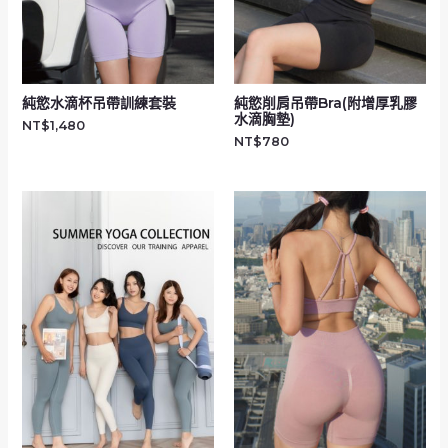
純慾水滴杯吊帶訓練套裝
純慾削肩吊帶Bra(附增厚乳膠
水滴胸墊)
NT$
1,480
NT$
780