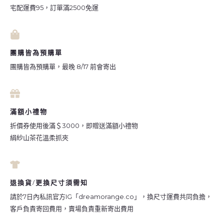
宅配運費95，訂單滿2500免運
團購皆為預購單
團購皆為預購單，最晚 8/17 前會寄出
滿額小禮物
折價券使用後滿＄3000，即贈送滿額小禮物
絹紗山茶花溫柔抓夾
退換貨/更換尺寸須需知
請於7日內私訊官方IG「dreamorange.co」，換尺寸運費共同負擔，
客戶負責寄回費用，賣場負責重新寄出費用