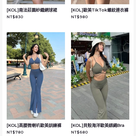
[KOL]南法莊園紗織網球裙
[KOL]歐美TikTok螺紋連衣褲
NT$
830
NT$
980
[KOL]高腰微喇叭歐美訓練褲
[KOL]貝殼海洋歐美綁繩Bra
NT$
780
NT$
680