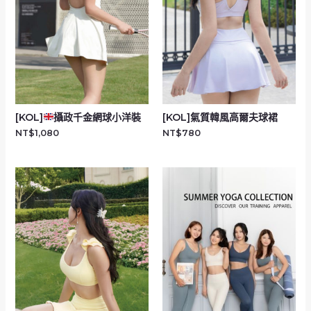
[KOL]
攝政千金網球小洋裝
[KOL]氣質韓風高爾夫球裙
NT$
1,080
NT$
780