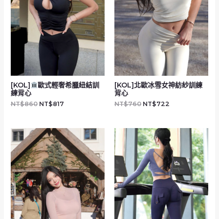
[KOL]
歐式輕奢希臘紐結訓
[KOL]北歐冰雪女神紡紗訓練
練背心
背心
NT$
860
NT$
817
NT$
760
NT$
722