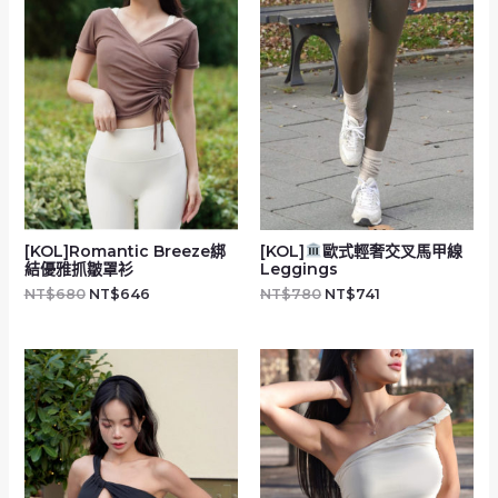
[KOL]Romantic Breeze綁
[KOL]
歐式輕奢交叉馬甲線
結優雅抓皺罩衫
Leggings
NT$
680
NT$
646
NT$
780
NT$
741