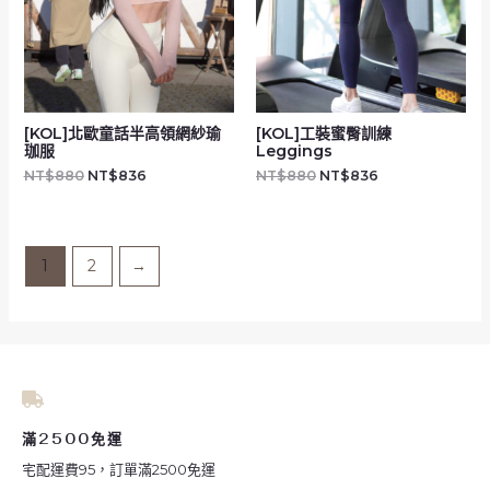
[KOL]北歐童話半高領網紗瑜
[KOL]工裝蜜臀訓練
珈服
Leggings
NT$
880
NT$
836
NT$
880
NT$
836
1
2
→
滿2500免運
宅配運費95，訂單滿2500免運