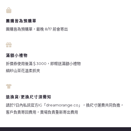
團購皆為預購單
團購皆為預購單，最晚 8/17 前會寄出
滿額小禮物
折價券使用後滿＄3000，即贈送滿額小禮物
絹紗山茶花溫柔抓夾
退換貨/更換尺寸須需知
請於7日內私訊官方IG「dreamorange.co」，換尺寸運費共同負擔，
客戶負責寄回費用，賣場負責重新寄出費用