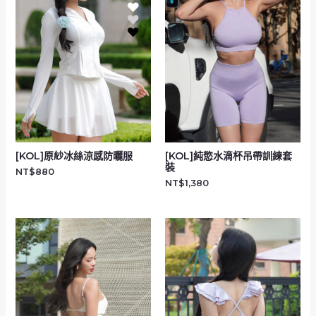
[KOL]原紗冰絲涼感防曬服
[KOL]純慾水滴杯吊帶訓練套
裝
NT$
880
NT$
1,380