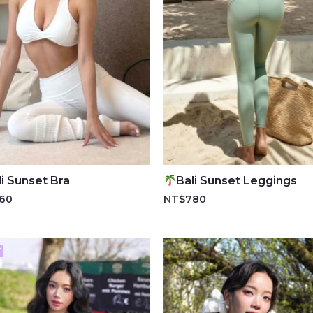
li Sunset Bra
Bali Sunset Leggings
60
NT$
780
T