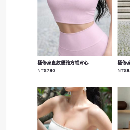
極修身直紋優雅方領背心
極修身
NT$
780
NT$
8