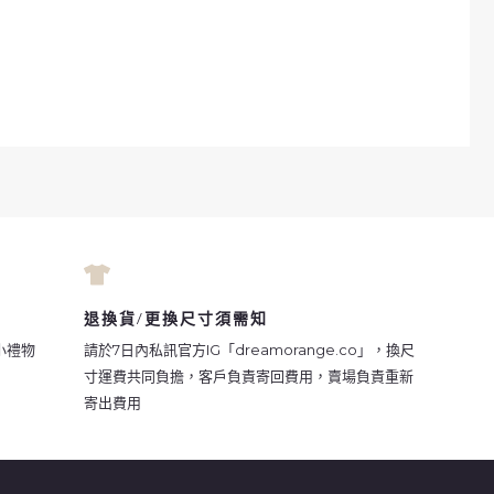
退換貨/更換尺寸須需知
小禮物
請於7日內私訊官方IG「dreamorange.co」，換尺
寸運費共同負擔，客戶負責寄回費用，賣場負責重新
寄出費用