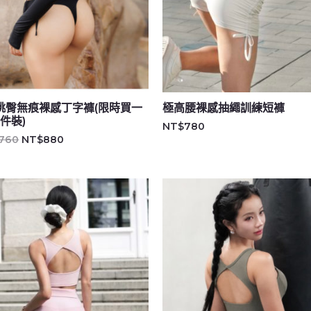
桃臀無痕裸感丁字褲(限時買一
極高腰裸感抽繩訓練短褲
件裝)
NT$
780
,760
NT$
880