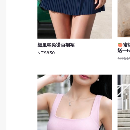
細風琴免燙百褶裙
蜜
送一6
NT$
830
NT$
1