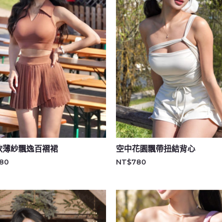
軟薄紗飄逸百褶裙
空中花園飄帶扭結背心
80
NT$
780