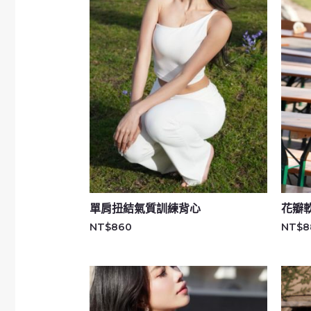
單肩扭結氣質訓練背心
花瓣
NT$
860
NT$
8