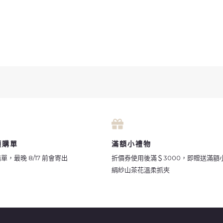
預購單
滿額小禮物
，最晚 8/17 前會寄出
折價券使用後滿＄3000，即贈送滿額
絹紗山茶花溫柔抓夾