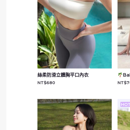
絲柔防滑立體胸平口內衣
Ba
NT$
680
NT$
7
HO