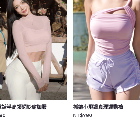
童話半高領網紗瑜珈服
抓皺小飛邊真理運動褲
80
NT$
780