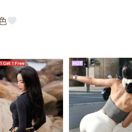
白色
1 Get 1 Free
HOT