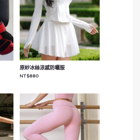
原紗冰絲涼感防曬服
NT$
880