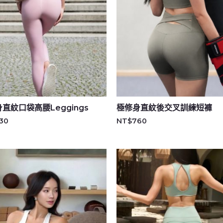
直紋口袋高腰Leggings
極修身直紋後交叉訓練短褲
30
NT$
760