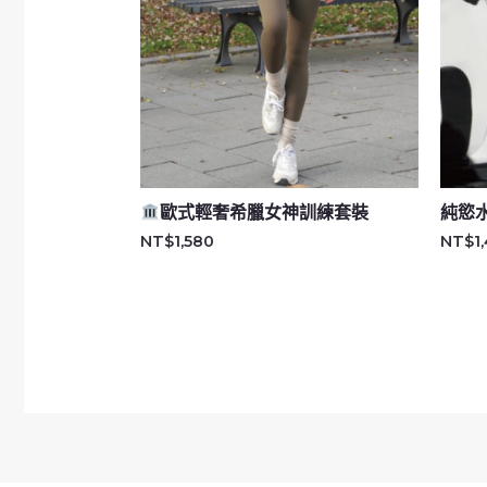
歐式輕奢希臘女神訓練套裝
純慾
NT$
1,580
NT$
1