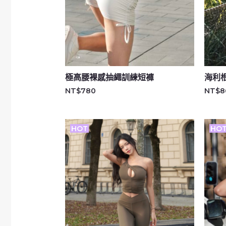
極高腰裸感抽繩訓練短褲
海利
NT$
780
NT$
8
HOT
HO