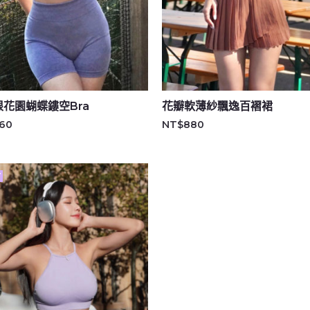
根花園蝴蝶鏤空Bra
花瓣軟薄紗飄逸百褶裙
60
NT$
880
T