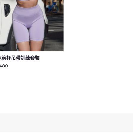
水滴杯吊帶訓練套裝
,480