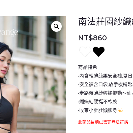
南法莊園紗織
NT$
860
商品特色
•內含輕薄絲柔安全褲,夏
•
安全褲含口袋,放手機鑰
•
走路時薄紗輕撫擺動～仙
•蝴蝶結硬挺不軟軟
•收束小肚肚顯腰身
此商品目前已售完無法訂購