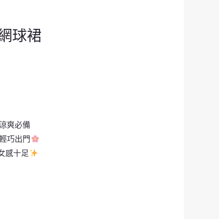
網球裙
日涼爽必備
匙輕巧出門
女感十足