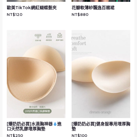
歐美TikTok網紅蝴蝶髮夾
花瓣軟薄紗飄逸百褶裙
NT$
120
NT$
880
[爆奶奶必買]水滴胸神器
進
[爆奶奶必買]健身服專用增厚胸
口天然乳膠增厚胸墊
墊
NT$
250
NT$
100