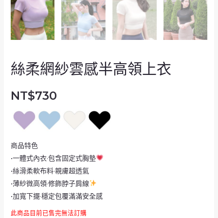
絲柔網紗雲感半高領上衣
NT$
730
商品特色
•一體式內衣·包含固定式胸墊
•絲滑柔軟布料·親膚超透氣
•薄紗微高領·修飾脖子肩線
•加寬下擺·穩定包覆滿滿安全感
此商品目前已售完無法訂購