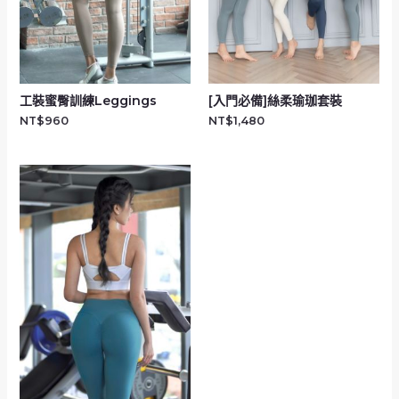
工裝蜜臀訓練Leggings
[入門必備]絲柔瑜珈套裝
NT$
960
NT$
1,480