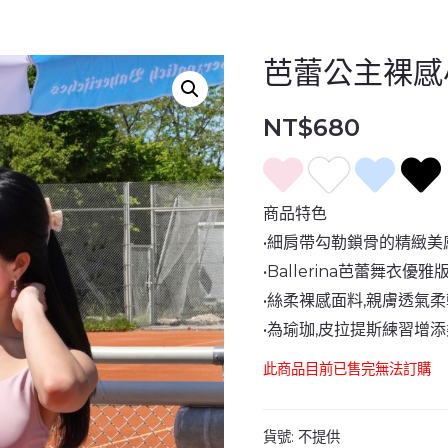
芭蕾公主裸感
NT$
680
商品特色
•細肩帶勾勒鎖骨的精緻美
•Ballerina芭蕾舞衣優雅
•絲柔裸感面料,親膚透氣
•為瑜珈,皮拉提斯練習增
此商品目前已售完無法訂購
貨號:
不提供