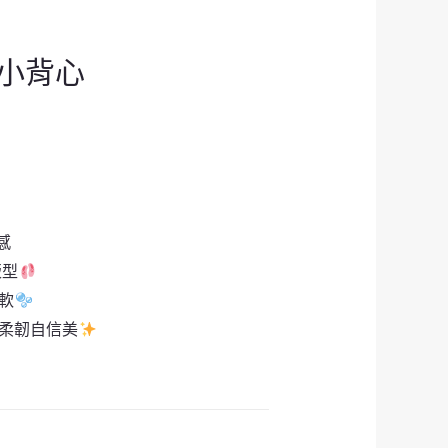
小背心
感
版型
柔軟
添柔韌自信美