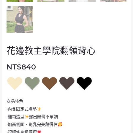
花邊教主學院翻領背心
NT$
840
商品特色
•內含固定式胸墊
•翻領造型
露出鎖骨不單調
•加高側圍，副乳完美藏得住
•短版修身超顯瘦