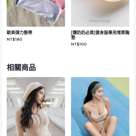
歐美彈力髮帶
[爆奶奶必買]健身服專用增厚胸
墊
NT$
180
NT$
100
相關商品