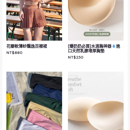
花瓣軟薄紗飄逸百褶裙
[爆奶奶必買]水滴胸神器
進
口天然乳膠增厚胸墊
NT$
880
NT$
250