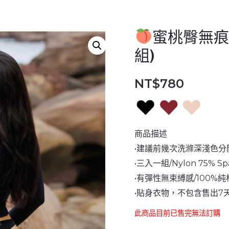
蜜桃臀無痕
組)
NT$
780
商品描述
•建議前幾次洗滌深淺色分
•三入一組/Nylon 75% Sp
•有彈性無束縛感/100%
•貼身衣物，不包含售出7
此商品目前已售完無法訂購