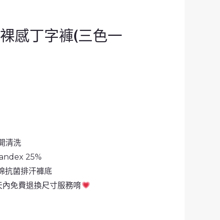
裸感丁字褲(三色一
開清洗
andex 25%
純棉抗菌排汗褲底
天內免費退換尺寸服務唷