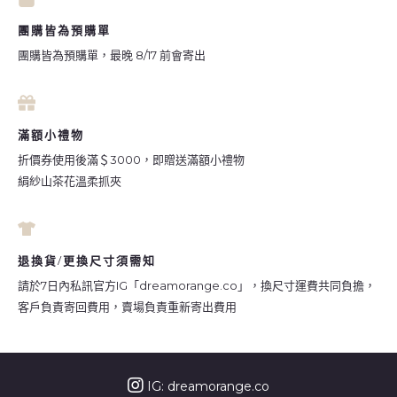
團購皆為預購單
團購皆為預購單，最晚 8/17 前會寄出
滿額小禮物
折價券使用後滿＄3000，即贈送滿額小禮物
絹紗山茶花溫柔抓夾
退換貨/更換尺寸須需知
請於7日內私訊官方IG「dreamorange.co」，換尺寸運費共同負擔，
客戶負責寄回費用，賣場負責重新寄出費用
IG: dreamorange.co