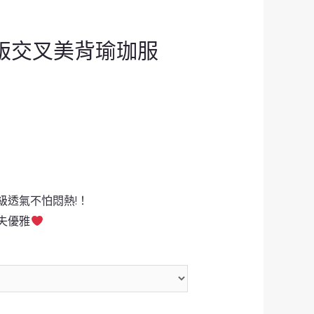
a韓版交叉美背瑜珈服
級透氣不怕悶熱!！
失優雅