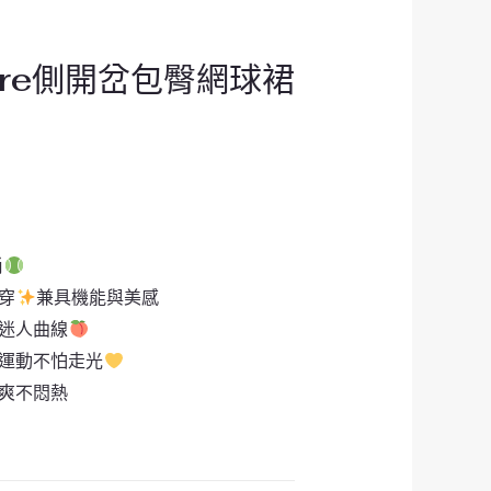
core側開岔包臀網球裙
尚
多穿
兼具機能與美感
出迷人曲線
美運動不怕走光
清爽不悶熱