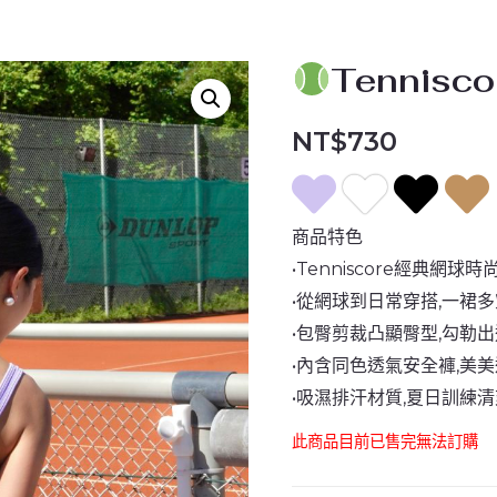
Tennis
NT$
730
商品特色
•Tenniscore經典網球時
•從網球到日常穿搭,一裙
•包臀剪裁凸顯臀型,勾勒
•內含同色透氣安全褲,美
•吸濕排汗材質,夏日訓練
此商品目前已售完無法訂購